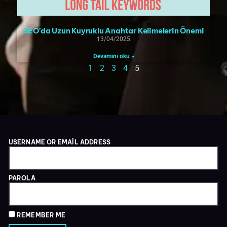
SEO’da Uzun Kuyruklu Anahtar Kelimelerin Önemi
13/04/2025
Devamını oku »
1
2
3
4
5
USERNAME OR EMAIL ADDRESS
PAROLA
REMEMBER ME