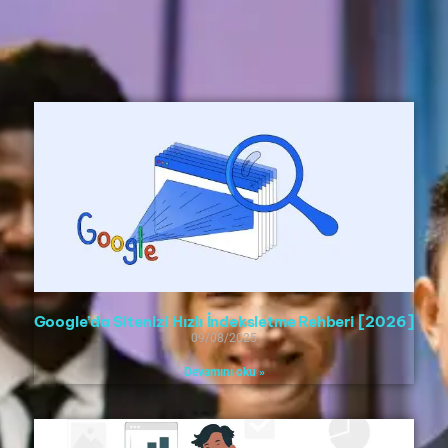
Sayfa
Sayfa
Sayfa
Sayfa
Sayfa
Google’da Sitenizi Hızlı İndeksletme Rehberi [2026]
09/08/2025
Devamını oku »