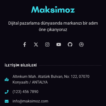
Dijital pazarlama dünyasında markanızı bir adım
öne çıkarıyoruz
F
X
I
Y
G
D
a
-
n
o
i
r
c
t
s
u
t
i
e
w
t
t
h
b
b
i
a
u
u
b
o
t
g
b
b
b
o
t
r
e
l
İLETIŞIM BILGILERI
k
e
a
e
-
r
m
Altınkum Mah. Atatürk Bulvarı, No: 122, 07070
f
Konyaaltı / ANTALYA
(123) 456 7890
info@maksimoz.com