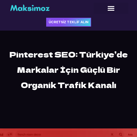
İçeriğe
atla
ÜCRETSİZ TEKLİF ALIN
ÜCRETSİZ TEKLİF ALIN
Pinterest SEO: Türkiye’de
Markalar İçin Güçlü Bir
Organik Trafik Kanalı