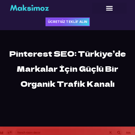
İçeriğe
atla
ÜCRETSİZ TEKLİF ALIN
ÜCRETSİZ TEKLİF ALIN
Pinterest SEO: Türkiye’de
Markalar İçin Güçlü Bir
Organik Trafik Kanalı